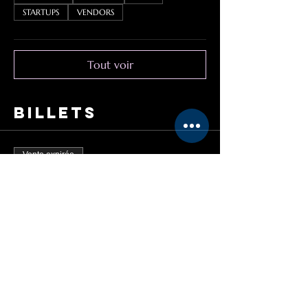
STARTUPS
VENDORS
Tout voir
Billets
Vente expirée
Type de billet
BLOCKTOBERFEST pour
foodtrucks
Plus d'info
Prix