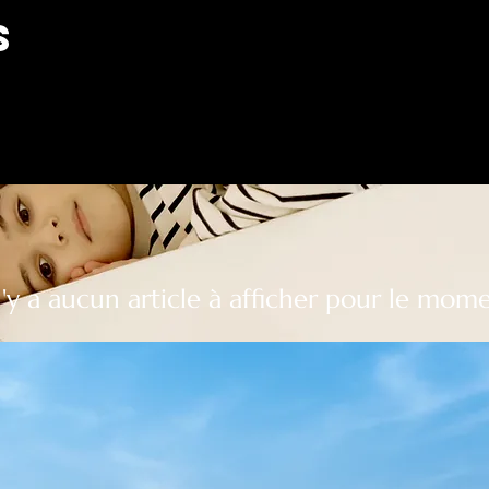
s
 n'y a aucun article à afficher pour le mome