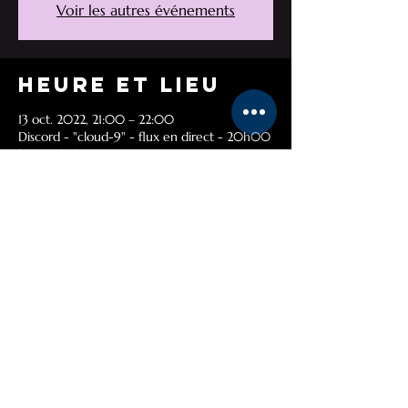
Voir les autres événements
Heure et lieu
13 oct. 2022, 21:00 – 22:00
Discord - "cloud-9" - flux en direct - 20h00
heure de l'Est
À propos de
l'événement
POUR NOUS REJOINDRE APPUYEZ 
SIMPLEMENT
Nouveau DISCORD
ICI
Partager cet
événement