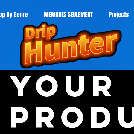
op By Genre
MEMBRES SEULEMENT
Projects
Your
Prod