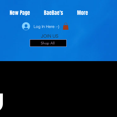
New Page
BaeBae's
More
Log In Here :-)
JOIN US
Shop All
u