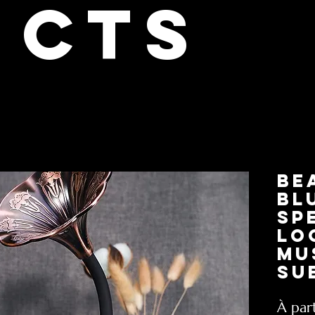
cts
Be
Bl
Sp
Lo
Mu
Su
À par