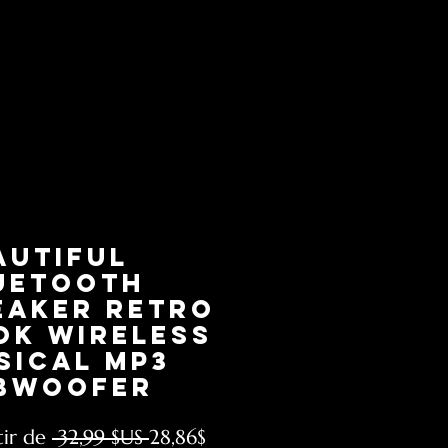
autiful
uetooth
eaker Retro
ok Wireless
sical MP3
bwoofer
Prix
Prix
tir de
 32,99 $US 
28,86$