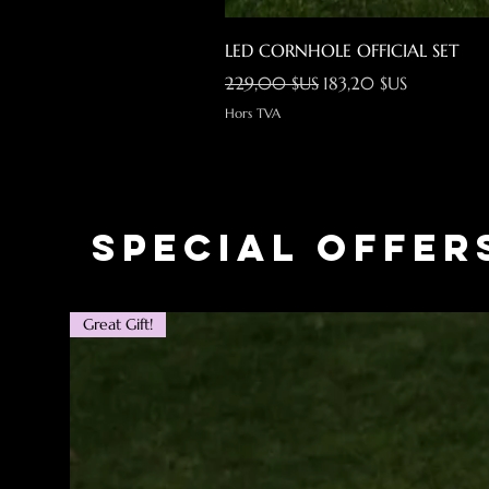
LED CORNHOLE OFFICIAL SET
Prix original
Prix promotionnel
229,00 $US
183,20 $US
Hors TVA
Special Offer
Great Gift!