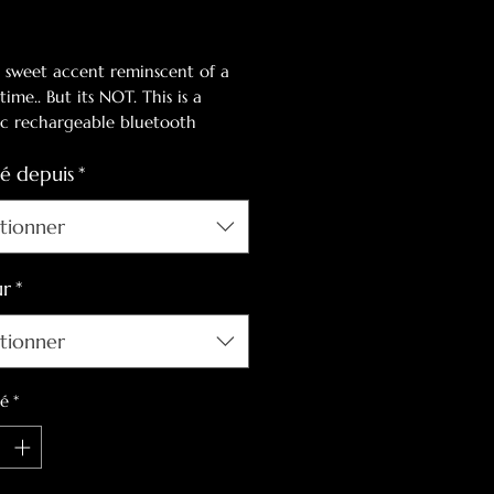
original
promotionnel
A
 a sweet accent reminscent of a
time.. But its NOT. This is a
tic rechargeable bluetooth
 with tf/am/fm/bt pair with
é depuis
*
any music source. It boast
 use and grace!
ctionner
ur
*
ctionner
té
*