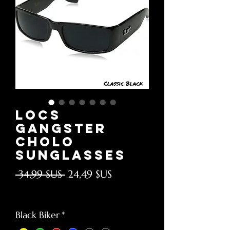
Locs
Gangster
Cholo
Sunglasses
Prix
Prix
 34,99 $US 
24,49 $US
original
promotionnel
Hors TVA
Black Biker
*