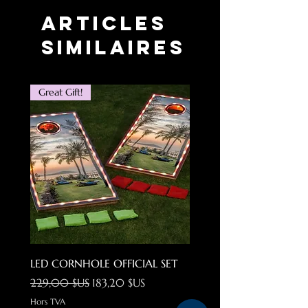
Articles
similaires
Great Gift!
LED CORNHOLE OFFICIAL SET
Locs Gangster Cholo Su
Prix original
Prix promotionnel
Prix original
229,00 $US
183,20 $US
34,99 $US
Hors TVA
Hors TVA