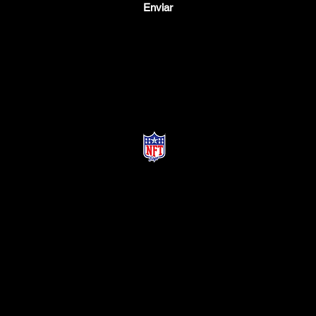
Enviar
La
retroalimentación
es bienvenida
©2022 por DripHunter &amp; Company. Orgullosamente creado
con Wix.com