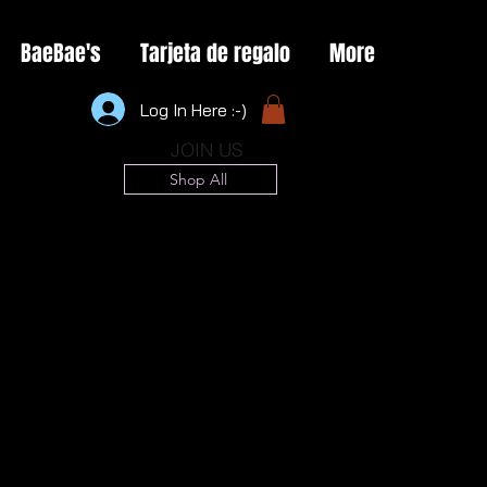
BaeBae's
Tarjeta de regalo
More
Log In Here :-)
JOIN US
Shop All