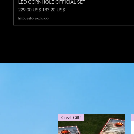
LED CORNHOLE OFFICIAL SET
Precio
Precio de oferta
229,00 US$
183,20 US$
Impuesto excluido
Great Gift!