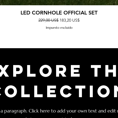
Vista rápida
LED CORNHOLE OFFICIAL SET
Precio
Precio de oferta
229,00 US$
183,20 US$
Impuesto excluido
xplore t
Collectio
 a paragraph. Click here to add your own text and edit