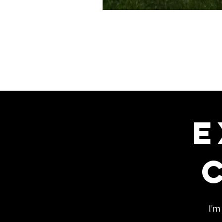
E
I'm