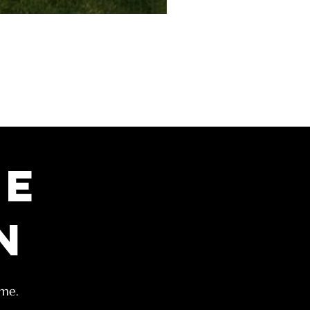
he
n
 me.