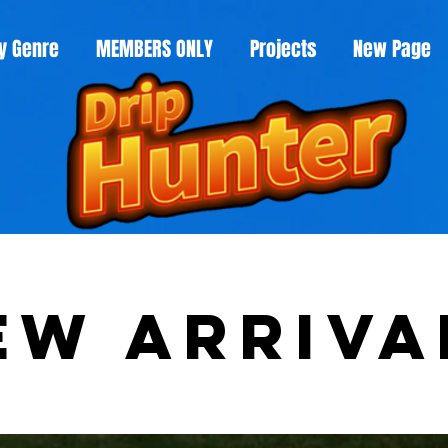
y Genre
MEMBERS ONLY
Projects
New Page
ew Arriva