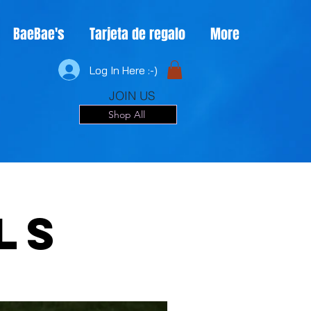
BaeBae's
Tarjeta de regalo
More
Log In Here :-)
JOIN US
Shop All
ls