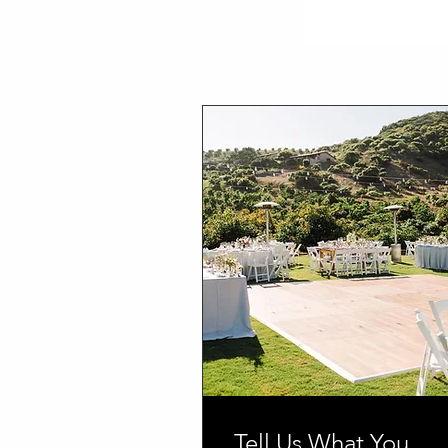
Bo
Tell Us What You