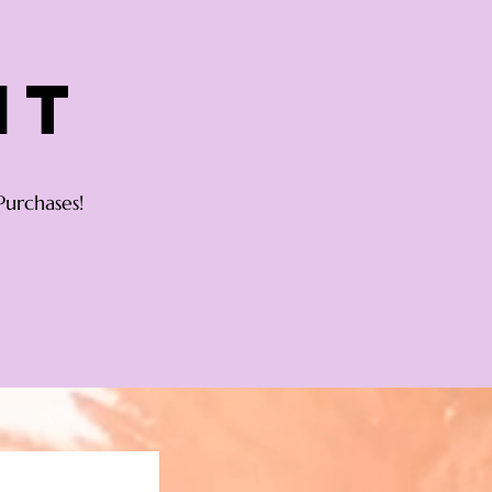
nt
Purchases!