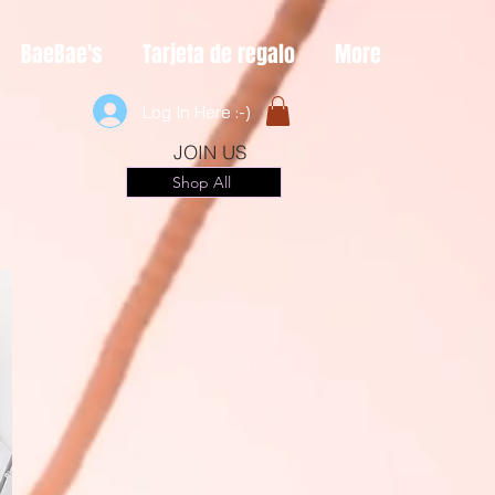
BaeBae's
Tarjeta de regalo
More
Log In Here :-)
JOIN US
Shop All