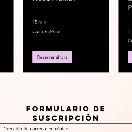
P
15 min
Custom
1 
Custom Price
Price
Cu
C
Pri
Reservar ahora
Formulario de
suscripción