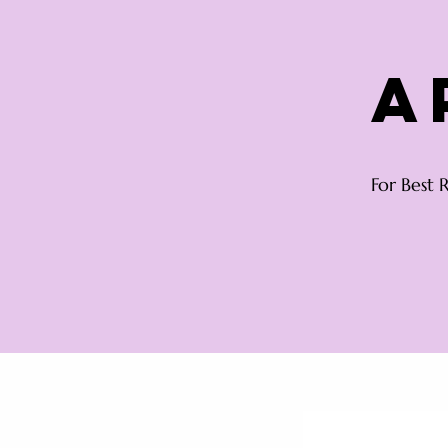
A
For Best 