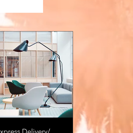
pot
xpress Delivery/