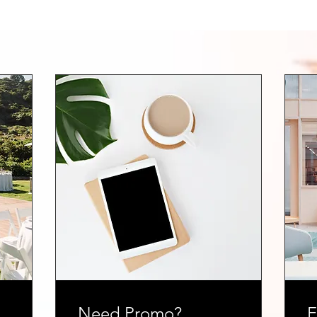
ok Your S
Need Promo?
E