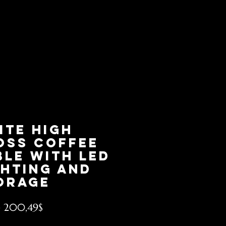
ite High
oss Coffee
ble with LED
ghting and
orage
Precio
e
200,49$
de
 excluido