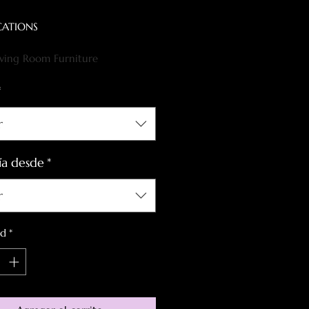
oferta
ICATIONS
iving Room Furniture
c Use:
Coffee Table
*
Mainland China
 Use:
Home Furniture
r
ía desde
*
r
ad
*