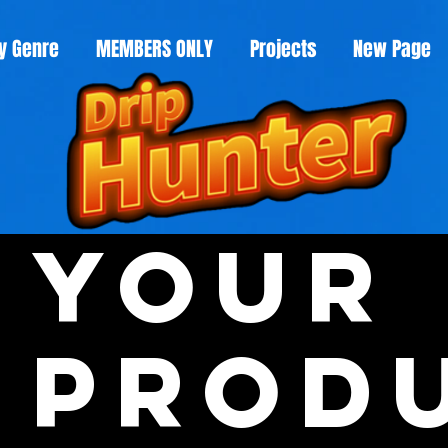
y Genre
MEMBERS ONLY
Projects
New Page
Your
Prod