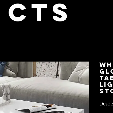
cts
Wh
Gl
Ta
Li
St
Desd
Impuesto