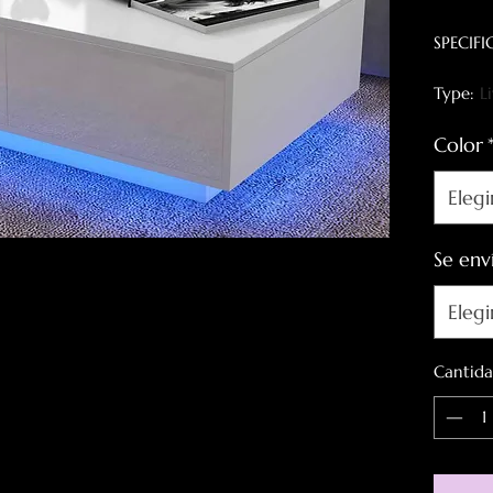
SPECIF
Type:
L
Specifi
Color
Origin:
General
Elegi
Se env
Elegi
Cantid