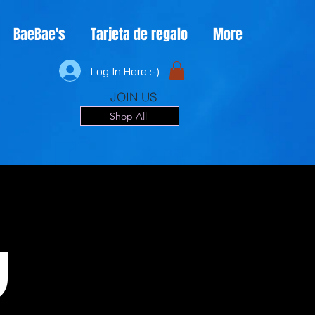
BaeBae's
Tarjeta de regalo
More
Log In Here :-)
JOIN US
Shop All
u