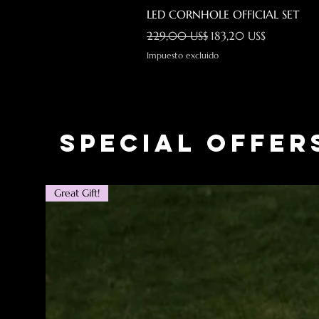
LED CORNHOLE OFFICIAL SET
Precio
Precio de oferta
229,00 US$
183,20 US$
Impuesto excluido
Special Offer
Great Gift!