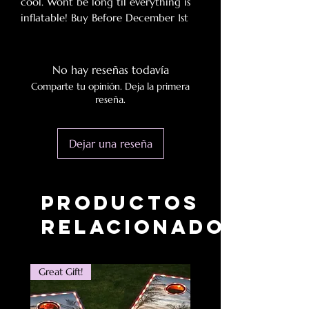
cool. Wont be long til everything is
inflatable! Buy Before December 1st
to secure the savings and timely
delivery of your gifts!
SPECIFICATIONS
No hay reseñas todavía
Comparte tu opinión. Deja la primera
Outdoor Activity:
Camp
reseña.
Origin:
Mainland China
Model Number:
Inflatable Sofa
Dejar una reseña
Lounger Chairs
Material:
PVC
By Inflating Mode:
External Inflator
Pump
Productos
relacionados
Great Gift!