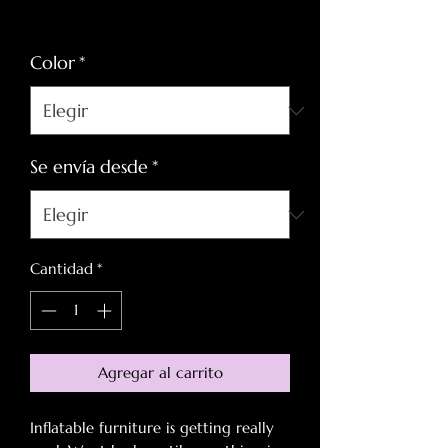
de
Impuesto excluido
oferta
Color
*
Se envía desde
*
Cantidad
*
Agregar al carrito
Inflatable furniture is getting really