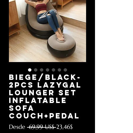
Biege/Black-
2pcs lazygal
lounger Set
Inflatable
Sofa
Couch+Pedal
Precio
Precio
Desde
 69,99 US$ 
23,46$