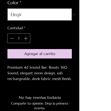
Color
*
Cantidad
*
Agregar al carrito
Premium 4d Sound Bar. Boasts 360
Sound, elegant neon design, usb
rechargeable, sleek fabric mesh finish.
This is a gamer must have this
holiday, so order early!
No hay reseñas todavía
Comparte tu opinión. Deja la primera
reseña.