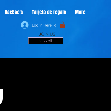
BaeBae's
Tarjeta de regalo
More
Log In Here :-)
JOIN US
Shop All
u