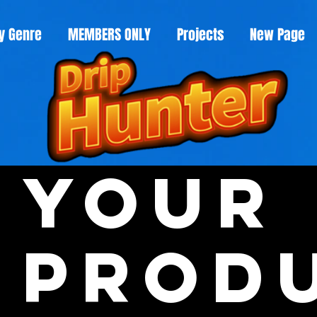
y Genre
MEMBERS ONLY
Projects
New Page
Your
Prod