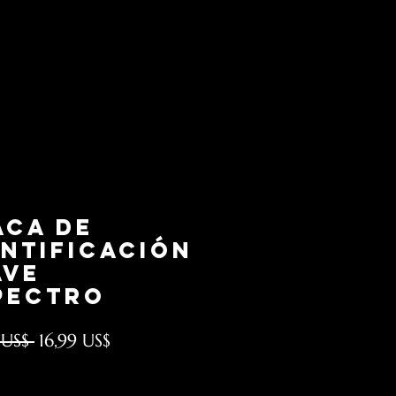
aca de
entificación
AVE
PECTRO
Precio
Precio
 US$ 
16,99 US$
de
 excluido