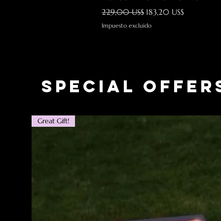
Precio
Precio de oferta
229,00 US$
183,20 US$
Impuesto excluido
Special Offer
Great Gift!