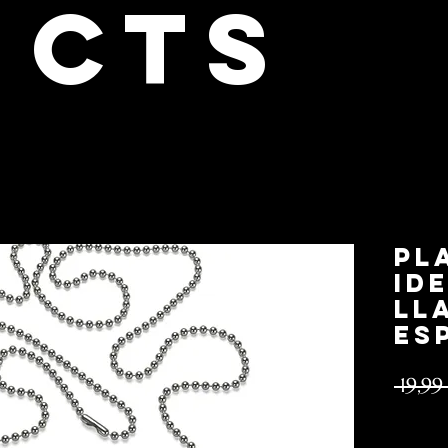
cts
Pl
id
LL
ES
 19,99
Impuesto