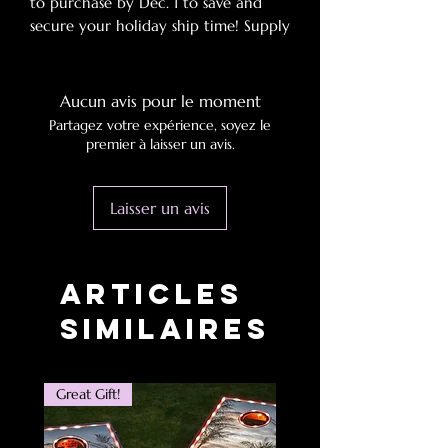
to purchase by Dec. 1 to save and
secure your holiday ship time! Supply
chains blues averted!
SPECIFICATIONS
Aucun avis pour le moment
Partagez votre expérience, soyez le
Outdoor Activity:
Camp
premier à laisser un avis.
Origin:
Mainland China
Model Number:
Inflatable Sofa
Laisser un avis
Lounger Chairs
Material:
PVC
Dampproof Mat Type:
Mattress
By Inflating Mode:
External Inflator
Articles
Pump
similaires
Great Gift!