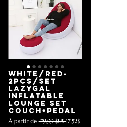
White/red-
2pcs/Set
LazyGal
Inflatable
Lounge Set
Couch+Pedal
Prix
Prix
À partir de
 79,99 $US 
17,52$