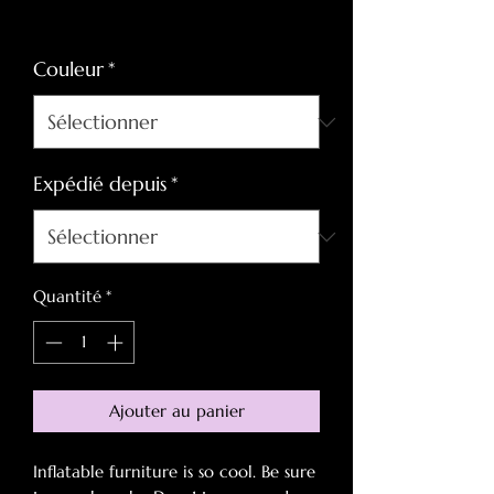
original
promotionnel
Hors TVA
Couleur
*
Expédié depuis
*
Quantité
*
Ajouter au panier
Inflatable furniture is so cool. Be sure