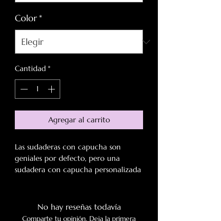
Color
*
Cantidad
*
Agregar al carrito
Las sudaderas con capucha son 
geniales por defecto, pero una 
sudadera con capucha personalizada 
que puede lucir su propio diseño 
estampado completo está muy por 
delante. Nuestras sudaderas con 
No hay reseñas todavía
capucha con estampado completo 
Comparte tu opinión. Deja la primera