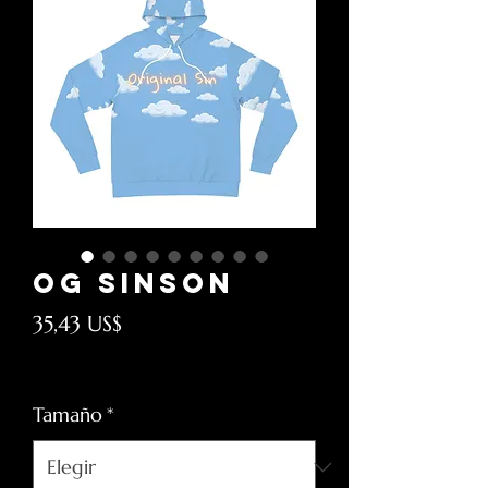
og sinson
Precio
35,43 US$
Impuesto excluido
Tamaño
*