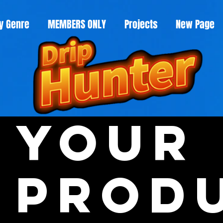
y Genre
MEMBERS ONLY
Projects
New Page
Your
Prod