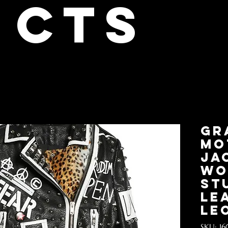
cts
Gr
Mo
Ja
Wo
St
Le
le
SKU: 16