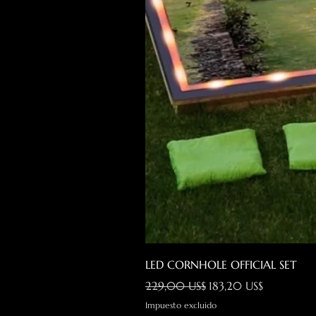
LED CORNHOLE OFFICIAL SET
Precio
Precio de oferta
229,00 US$
183,20 US$
Impuesto excluido