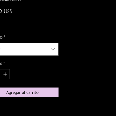
Precio
0 US$
 excluido
o
*
r
ad
*
Agregar al carrito