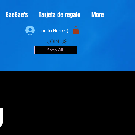
BaeBae's
Tarjeta de regalo
More
Log In Here :-)
JOIN US
Shop All
u